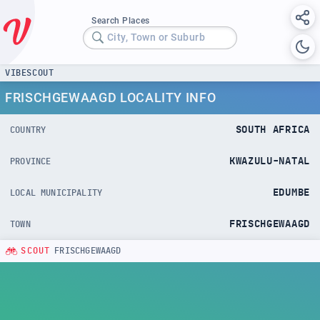
Search Places
City, Town or Suburb
VIBESCOUT
FRISCHGEWAAGD LOCALITY INFO
SOUTH AFRICA
COUNTRY
KWAZULU-NATAL
PROVINCE
EDUMBE
LOCAL MUNICIPALITY
FRISCHGEWAAGD
TOWN
SCOUT
FRISCHGEWAAGD